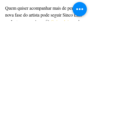
Quem quiser acompanhar mais de perto essa 
nova fase do artista pode seguir Sinco Luís 
no Instagram, pelo perfil
 @sincoluis
, onde 
ele compartilha bastidores e novidades. Seu 
repertório completo está disponível no 
Spotify
, oferecendo um passeio por sua 
diversidade musical.
Com informações: Assessoria
Ponta Grossa
Música
Clipe
MÚSICA
CULTURAÇÃO
PRINCIPAIS