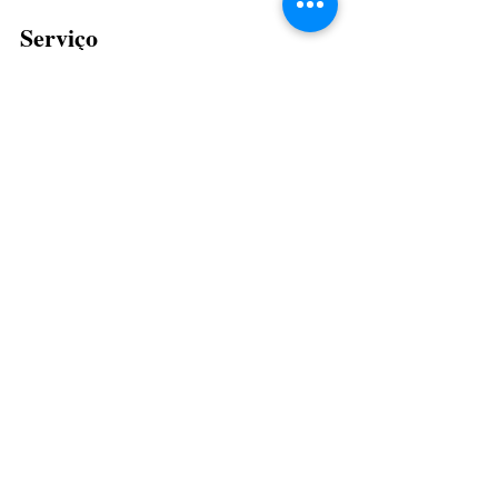
Serviço
Ponta Grossa Festival de Dança 2026
Datas:
 de 16 de maio a 3 de junho de 2026
Abertura oficial:
 16 de maio, às 19h30
Local: 
Centro de Eventos de Ponta Grossa
Entrada: 
Gratuita
Com informações: PMPG
CulturAção
Ponta Grossa
Festival de Dança 2026
DANÇA
CULTURAÇÃO
PRINCIPAIS
Posts recentes
Ver tudo