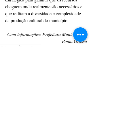
cheguem onde realmente são necessários e 
que reflitam a diversidade e complexidade 
da produção cultural do município.
Com informações: Prefeitura Municipal de 
Ponta Grossa
CulturAção
Ponta Grossa
Secretaria de Cultura de Ponta Grossa
Cultura
Secretaria de Cultura
Aldir Blanc
Secretaria de Cultura
CULTURAÇÃO
PRINCIPAIS
Posts recentes
Ver tudo