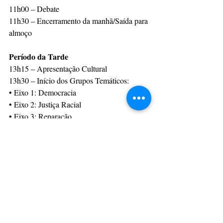
11h00 – Debate
11h30 – Encerramento da manhã/Saída para 
almoço
Período da Tarde
13h15 – Apresentação Cultural
13h30 – Início dos Grupos Temáticos:
• Eixo 1: Democracia
• Eixo 2: Justiça Racial
• Eixo 3: Reparação
15h00 – Eleição dos delegados para a 
Conferência Estadual
15h15 – Plenária Final para deliberação das 
propostas
16h30 – Coffee Break
17h00 – Encerramento
Com informações: Prefeitura Municipal de 