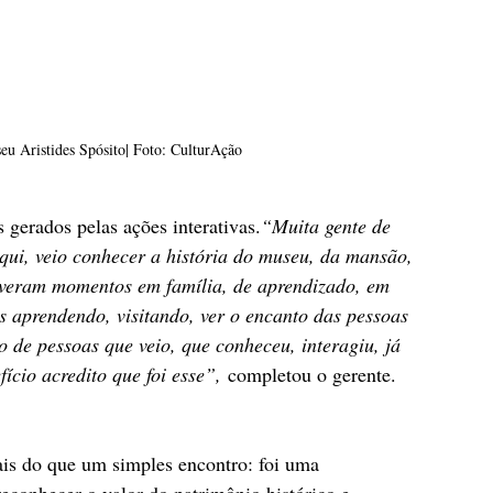
eu Aristides Spósito| Foto: CulturAção
 gerados pelas ações interativas.
“Muita gente de 
qui, veio conhecer a história do museu, da mansão, 
 tiveram momentos em família, de aprendizado, em 
s aprendendo, visitando, ver o encanto das pessoas 
o de pessoas que veio, que conheceu, interagiu, já 
ício acredito que foi esse”,
 completou o gerente.
ais do que um simples encontro: foi uma 
reconhecer o valor do patrimônio histórico e 