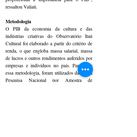
ressaltou Valiati.
Metodologia
O PIB da economia da cultura e das 
indústrias criativas do Observatório Itaú 
Cultural foi elaborado a partir do critério de 
renda, o que engloba massa salarial, massa 
de lucros e outros rendimentos auferidos por 
empresas e indivíduos no país. Para criar 
essa metodologia, foram utilizados dados da 
Pesquisa Nacional por Amostra de 
Domicílios (PNADc/IBGE), da Relação de 
Informações Sociais (RAIS), do Programa 
de Avaliação Seriada (PAS) e da Pesquisa 
Anual de Comércio (PAC), além das Tabelas 
de Recursos e Uso do IBGE (TRU) para 
contabilização dos impostos e o histórico de 
prestação de contas da Lei Rouanet.