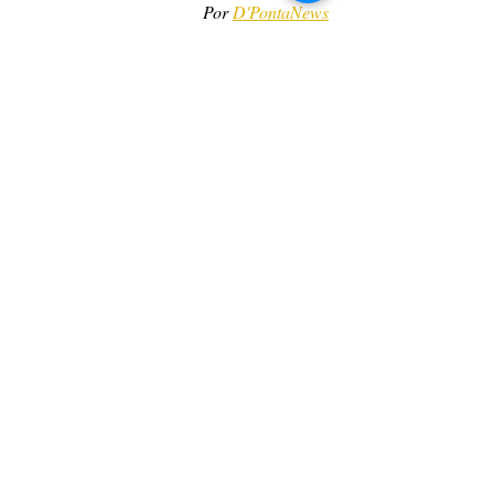
Por 
D'PontaNews
PONTA GROSSA
PARANÁ
PRINCIPAIS
Posts recentes
Ver tudo