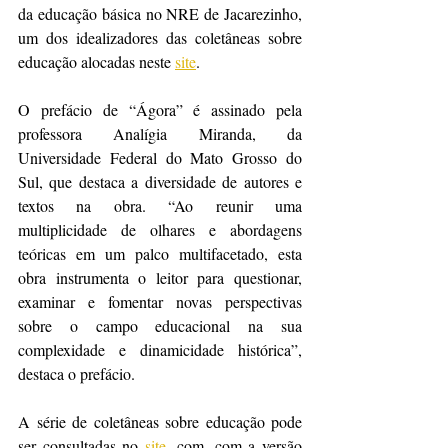
da educação básica no NRE de Jacarezinho, 
um dos idealizadores das coletâneas sobre 
educação alocadas neste 
site
. 
O prefácio de “Ágora” é assinado pela 
professora Analígia Miranda, da 
Universidade Federal do Mato Grosso do 
Sul, que destaca a diversidade de autores e 
textos na obra. “Ao reunir uma 
multiplicidade de olhares e abordagens 
teóricas em um palco multifacetado, esta 
obra instrumenta o leitor para questionar, 
examinar e fomentar novas perspectivas 
sobre o campo educacional na sua 
complexidade e dinamicidade histórica”, 
destaca o prefácio.
A série de coletâneas sobre educação pode 
ser consultadas no 
site
, com, com a versão 