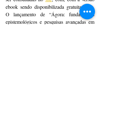
ebook sendo disponibilizada gratuitamente. 
O lançamento de “Ágora: fundamentos 
epistemológicos e pesquisas avançadas em 
educação (volume 7)” terá a venda 
disponibilizada para os leitores e contará 
com a presença de autores dos artigos.
Serviço
Evento:
 Lançamento do livro "Ágora: 
fundamentos epistemológicos e pesquisas 
avançadas em educação (volume 7)" 
Data: 
5 de junho de 2023 (segunda-feira)
Horário:
 20:00 Local: Livrarias Curitiba 
(Shopping Palladium)
Endereço:
Rua Ermelino de Leão, 703. 
Centro - Ponta Grossa-PR
Da Assessoria