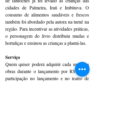
de fantoches já foi levado às crianças das 
cidades de Palmeira, Irati e Imbituva. O 
consumo de alimentos saudáveis e frescos 
também foi abordado pela autora na turnê na 
região. Para incentivar as atividades práticas, 
o personagem do livro distribuiu mudas e 
hortaliças e ensinou as crianças a plantá-las.
Serviço
Quem quiser poderá adquirir cada uma das 
obras durante o lançamento por R$ 25. A 
participação no lançamento e no teatro de 
fantoches é gratuita.
Lançamento:
 “Chiquinho e Iana - em busca 
do tesouro perdido” e “Chiquinho poeta”
Data: 
04 de março (sábado)
Local: 
Biblioteca do
Sesc Estação Saudade
Horário: 
15h30