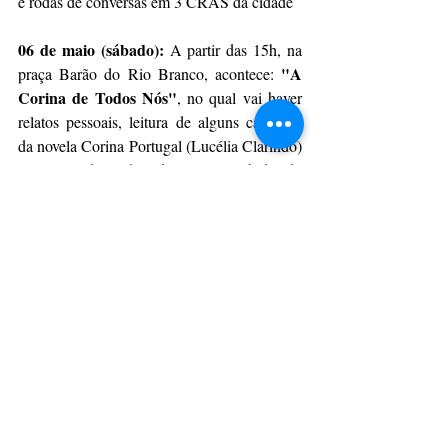
e rodas de conversas em 3 CRAS da cidade 
06 de maio (sábado): 
A partir das 15h, na 
"A 
praça Barão do Rio Branco, acontece: 
Corina de Todos Nós"
, no qual vai haver 
relatos pessoais, leitura de alguns capítulos 
da novela Corina Portugal (Lucélia Clarindo) 
e releitura de trechos de graças recebidas do 
livro “Corina Portugal: súplicas e respostas” 
(Dione Navarro).  Ainda haverá a coleção 
Corina Portugal da Casa do Artesão.  
Mês de Maio
Oficina:
 "Qual teu desabafo mulher? 
Experiências vividas no universo feminino", 
Jaqueline de Mattos (APLA) 
Exposição de arte: 
"O que você estava 
vestindo?" de   Marcela Teixeira Godoy 
(UEPG)