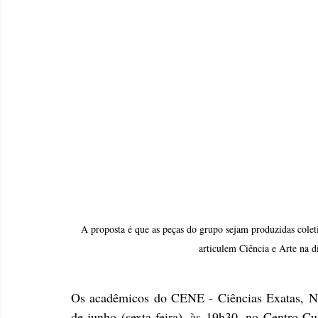
A proposta é que as peças do grupo sejam produzidas colet
articulem Ciência e Arte na d
Os acadêmicos do CENE - Ciências Exatas, Na
de junho (sexta-feira), às 19h30, no Centro Cu