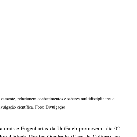
ivamente, relacionem conhecimentos e saberes multidisciplinares e 
ivulgação científica. Foto: Divulgação
turais e Engenharias da UniFateb promovem, dia 02 
ltural Eloah Martins Quadrado (Casa da Cultura), no 