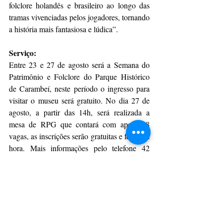
folclore holandês e brasileiro ao longo das 
tramas vivenciadas pelos jogadores, tornando 
a história mais fantasiosa e lúdica”.
Serviço:
Entre 23 e 27 de agosto será a Semana do 
Patrimônio e Folclore do Parque Histórico 
de Carambeí, neste período o ingresso para 
visitar o museu será gratuito. No dia 27 de 
agosto, a partir das 14h, será realizada a 
mesa de RPG que contará com apenas 8 
vagas, as inscrições serão gratuitas e feitas na 
hora. Mais informações pelo telefone 42 
98433 – 4639.
Da Assessoria
CulturAção
Campos Gerais
Carambeí
Patrimônio
Parque Histórico
Folclore
CAMPOS GERAIS