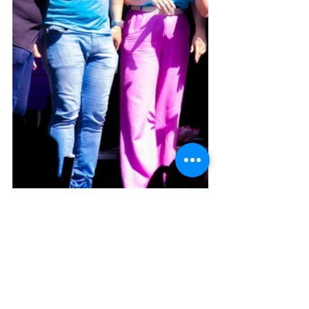
Foto: Divulgação
Da Assessoria
CulturAção
Show
Campos Gerais
Tibagi
PRINCIPAIS
CAMPOS GERAIS
TIBAGI