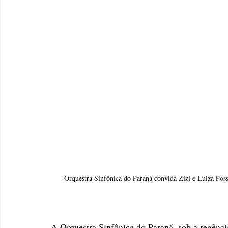
Orquestra Sinfônica do Paraná convida Zizi e Luiza Possi
A Orquestra Sinfônica do Paraná, sob a regência