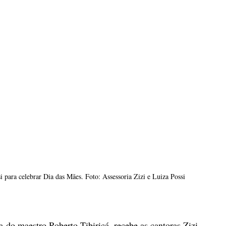
 para celebrar Dia das Mães. Foto: Assessoria Zizi e Luiza Possi
 do maestro Roberto Tibiriçá, recebe as cantoras Zizi 