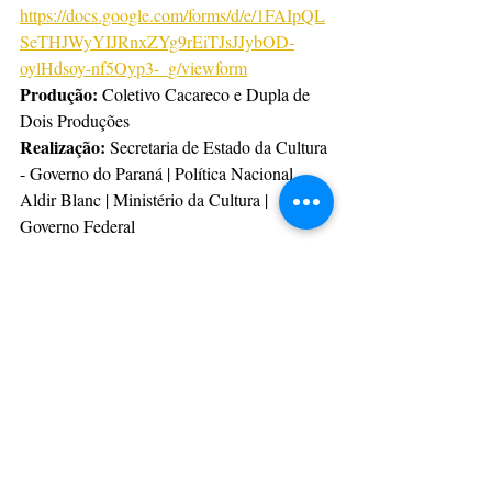
https://docs.google.com/forms/d/e/1FAIpQL
SeTHJWyYIJRnxZYg9rEiTJsJJybOD-
oylHdsoy-nf5Oyp3-_g/viewform
Produção:
 Coletivo Cacareco e Dupla de 
Dois Produções
Realização: 
Secretaria de Estado da Cultura 
- Governo do Paraná | Política Nacional 
Aldir Blanc | Ministério da Cultura | 
Governo Federal
Com informações: Assessoria
CulturAção
Ponta Grossa
Oficinas
Cacareco Coletivo
Dupla de Dois
Iluminação Cênica
OFICINAS
CULTURAÇÃO
PRINCIPAIS