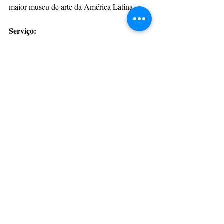
maior museu de arte da América Latina.
Serviço:
Exposição “Pintura Vingada”, de Delson 
Uchôa
Local:
 Sala 1
Data: 
18 de abril
Horário: 
19 horas.
Da Assessoria
CulturAção
Exposição
MON
Delson Uchôa
'Pintura Vingada'
PRINCIPAIS
EXPOSIÇÃO
MUSEU