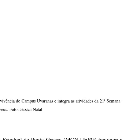
vivência do Campus Uvaranas e integra as atividades da 21ª Semana 
eus. Foto: Jéssica Natal
e Estadual de Ponta Grossa (MCN-UEPG) inaugura a 