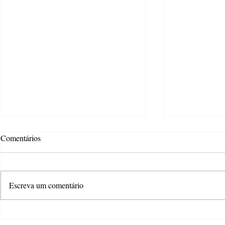
Comentários
Escreva um comentário
Atteliê Criativo oferece wokshop
Estão abertas