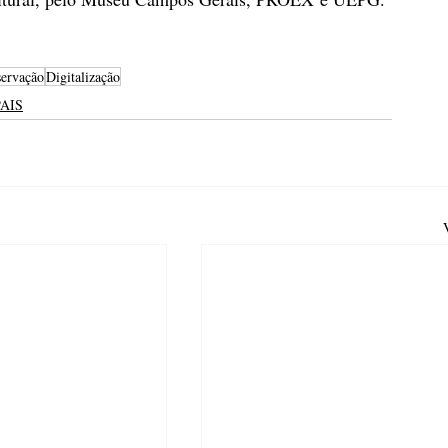
servação
Digitalização
PAIS