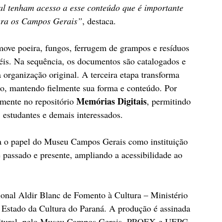
al tenham acesso a esse conteúdo que é importante 
ara os Campos Gerais”
, destaca.
ove poeira, fungos, ferrugem de grampos e resíduos 
is. Na sequência, os documentos são catalogados e 
à organização original. A terceira etapa transforma 
ção, mantendo fielmente sua forma e conteúdo. Por 
Memórias Digitais
amente no repositório 
, permitindo 
, estudantes e demais interessados.
ça o papel do Museu Campos Gerais como instituição 
 passado e presente, ampliando a acessibilidade ao 
onal Aldir Blanc de Fomento à Cultura – Ministério 
e Estado da Cultura do Paraná. A produção é assinada 
ultural, pelo Museu Campos Gerais, PROEX e UEPG.