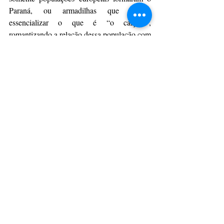
Paraná, ou armadilhas que tentam 
essencializar o que é “o caiçara”, 
romantizando a relação dessa população com 
seu território.
“Isso só foi possível porque são as pessoas 
que narram sua experiência e não mais o 
'museu' que fala por elas. Imaginamos o 
museu como um espaço de relações, uma 
arena aberta ao debate”, afirma.
Acessibilidade
Os vídeos da exposição serão 
disponibilizados também com tradução em 
Libras. O material poderá ser acessado 
através de QR Code na exposição e através 
site do MUPA
do 
.