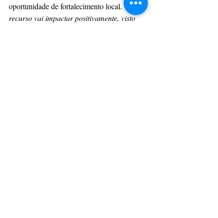
oportunidade de fortalecimento local. "
O 
recurso vai impactar positivamente, visto 
que já temos algumas ações voltadas para 
o audiovisual e a gente sabe a dificuldade 
que os nossos artistas enfrentam", 
afirmou 
Jonayna Silva.
Para o cineasta pernambucano Gabriel 
Mascaro, o audiovisual também exerce um 
papel simbólico diante do cenário atual. 
"A 
gente vive em um momento muito 
polarizado. Eu acho que a única maneira 
de resolver a polarização é dentro do 
cinema".
Com a formalização dos acordos, tem início 
a etapa de execução das ações nos estados e 
municípios. A expectativa é ampliar o 
acesso à cultura, impulsionar o setor e 