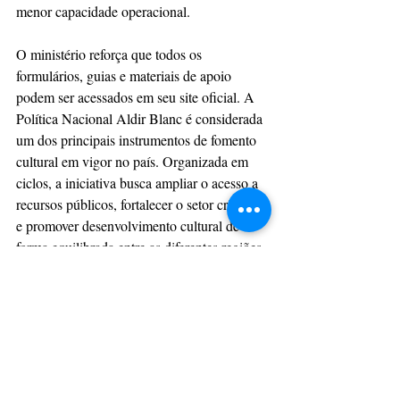
menor capacidade operacional.
O ministério reforça que todos os 
formulários, guias e materiais de apoio 
podem ser acessados em seu site oficial. A 
Política Nacional Aldir Blanc é considerada 
um dos principais instrumentos de fomento 
cultural em vigor no país. Organizada em 
ciclos, a iniciativa busca ampliar o acesso a 
recursos públicos, fortalecer o setor criativo 
e promover desenvolvimento cultural de 
forma equilibrada entre as diferentes regiões 
brasileiras.
Com informações: 
Ministério da Cultura
CulturAção
Ministério da Cultura
Lei Aldir Blanc
MINISTÉRIO DA CULTURA
CULTURAÇÃO
PRINCIPAIS