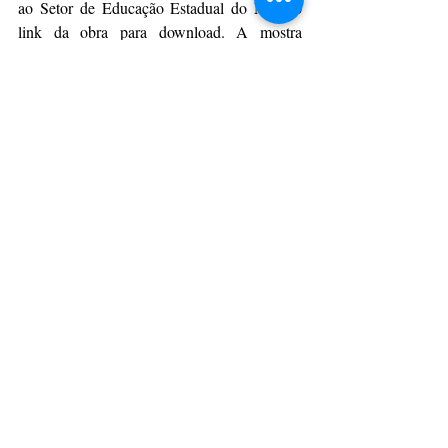
ao Setor de Educação Estadual do MST o 
link da obra para download. A mostra 
contou também com o apoio do Sindicato 
dos Docentes da UEPG (Sinduepg), que 
cedeu os equipamentos multimídia para 
exibição do filme.
Da Assessoria
CulturAção
Ponta Grossa
Cinema
MST
Marighella
Assentamento Emiliano Zapata
CAMPOS GERAIS
PONTA GROSSA
UEPG
Posts recentes
Ver tudo