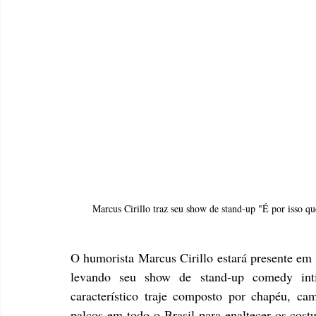
Marcus Cirillo traz seu show de stand-up "É por isso 
O humorista Marcus Cirillo estará presente em
levando seu show de stand-up comedy inti
característico traje composto por chapéu, cami
palcos em todo o Brasil para enaltecer os costu