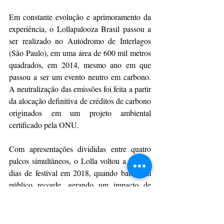
Em constante evolução e aprimoramento da 
experiência, o Lollapalooza Brasil passou a 
ser realizado no Autódromo de Interlagos 
(São Paulo), em uma área de 600 mil metros 
quadrados, em 2014, mesmo ano em que 
passou a ser um evento neutro em carbono. 
A neutralização das emissões foi feita a partir 
da alocação definitiva de créditos de carbono 
originados em um projeto ambiental 
certificado pela ONU.  
Com apresentações divididas entre quatro 
palcos simultâneos, o Lolla voltou a ter três 
dias de festival em 2018, quando bateu um 
público recorde, gerando um impacto de 
mais de R$ 152 milhões na economia da 
cidade de São Paulo, com gastos em 
hospedagem, alimentação, transporte e lazer, 