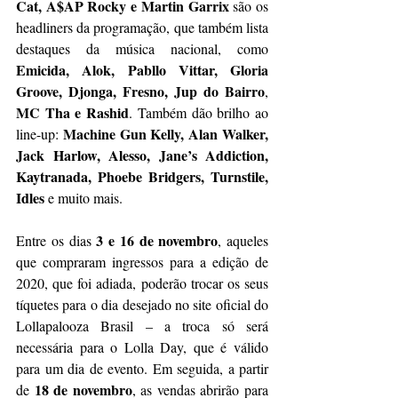
Cat, A$AP Rocky e Martin Garrix
 são os 
headliners da programação, que também lista 
destaques da música nacional, como 
Emicida, Alok, Pabllo Vittar, Gloria 
Groove, Djonga, Fresno, Jup do Bairro
, 
MC Tha e Rashid
. Também dão brilho ao 
Machine Gun Kelly, Alan Walker, 
line-up: 
Jack Harlow, Alesso, Jane’s Addiction, 
Kaytranada, Phoebe Bridgers, Turnstile, 
Idles 
e muito mais.
3 e 16 de novembro
Entre os dias 
, aqueles 
que compraram ingressos para a edição de 
2020, que foi adiada, poderão trocar os seus 
tíquetes para o dia desejado no site oficial do 
Lollapalooza Brasil – a troca só será 
necessária para o Lolla Day, que é válido 
para um dia de evento. Em seguida, a partir 
 18 de novembro
de
, as vendas abrirão para 