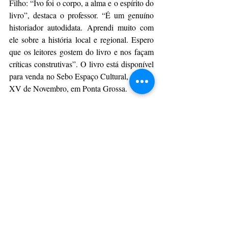
Filho: “Ivo foi o corpo, a alma e o espírito do 
livro”, destaca o professor. “É um genuíno 
historiador autodidata. Aprendi muito com 
ele sobre a história local e regional. Espero 
que os leitores gostem do livro e nos façam 
críticas construtivas”. O livro está disponível 
para venda no Sebo Espaço Cultural, na Rua 
XV de Novembro, em Ponta Grossa. 
Da Assessoria
CulturAção
Ponta Grossa
UEPG
Universidade Estadual de Ponta Grossa
PONTA GROSSA
LEITURA
UEPG