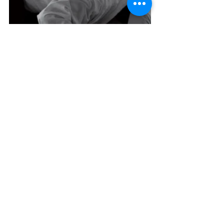
Fotos: Lente Quente
Da Assessoria
CulturAção
Ponta Grossa
Livro
Fotografia
Lente Quente
PONTA GROSSA
FOTOGRAFIA
APRESENTAÇÃO
Posts recentes
Ver tudo