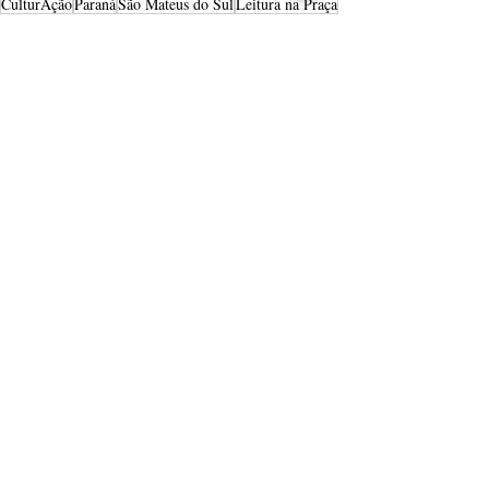
CulturAção
Paraná
São Mateus do Sul
Leitura na Praça
PRINCIPAIS
CAMPOS GERAIS
APRESENTAÇÃO
Posts recentes
Ver tudo