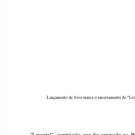
Lançamento de livro marca o encerramento de "Leva
"Levante!", espetáculo que foi aprovado no P