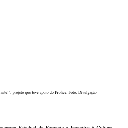
nte!", projeto que teve apoio do Profice. Foto: Divulgação
rograma Estadual de Fomento e Incentivo à Cultura 