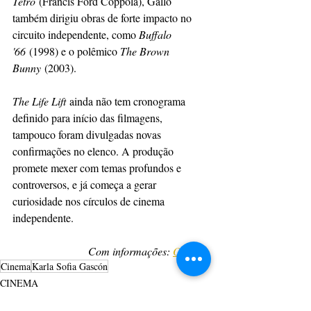
Tetro
 (Francis Ford Coppola), Gallo 
também dirigiu obras de forte impacto no 
circuito independente, como 
Buffalo 
'66
 (1998) e o polêmico 
The Brown 
Bunny
 (2003). 
The Life Lift
 ainda não tem cronograma 
definido para início das filmagens, 
tampouco foram divulgadas novas 
confirmações no elenco. A produção 
promete mexer com temas profundos e 
controversos, e já começa a gerar 
curiosidade nos círculos de cinema 
independente.
Com informações: 
Omelete
Cinema
Karla Sofia Gascón
CINEMA
CULTURAÇÃO