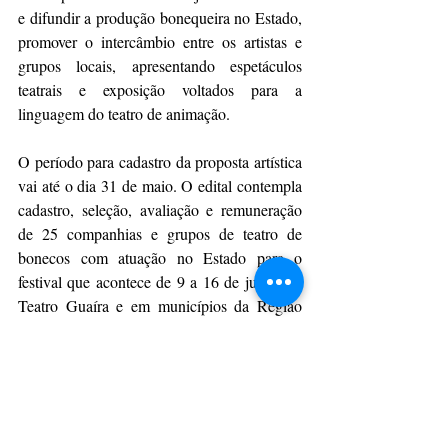
e difundir a produção bonequeira no Estado, 
promover o intercâmbio entre os artistas e 
grupos locais, apresentando espetáculos 
teatrais e exposição voltados para a 
linguagem do teatro de animação.
O período para cadastro da proposta artística 
vai até o dia 31 de maio. O edital contempla 
cadastro, seleção, avaliação e remuneração 
de 25 companhias e grupos de teatro de 
bonecos com atuação no Estado para o 
festival que acontece de 9 a 16 de julho, no 
Teatro Guaíra e em municípios da Região 
Metropolitana de Curitiba.
A 23ª edição do festival é viabilizada por 
meio da Lei de Incentivo à Cultura, tem 
como instituição beneficiada o Hospital 
Pequeno Príncipe, o patrocínio de Dual, 