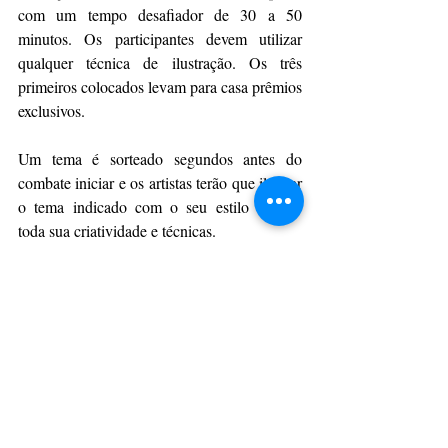
com um tempo desafiador de 30 a 50 
minutos. Os participantes devem utilizar 
qualquer técnica de ilustração. Os três 
primeiros colocados levam para casa prêmios 
exclusivos.
Um tema é sorteado segundos antes do 
combate iniciar e os artistas terão que ilustrar 
o tema indicado com o seu estilo usando 
toda sua criatividade e técnicas.
Por 
aRede
CulturAção
Ponta Grossa
Desenho
Victor Matheus
Pixel Show Combate
PRINCIPAIS
PONTA GROSSA
PARANÁ