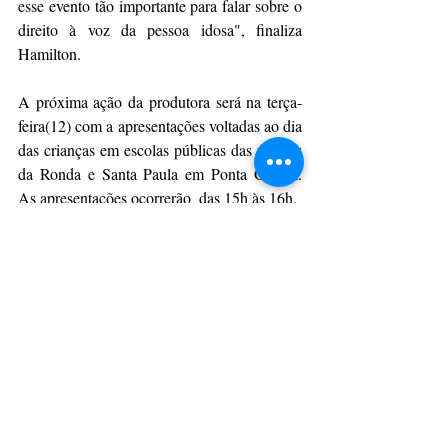
esse evento tão importante para falar sobre o 
direito à voz da pessoa idosa", finaliza 
Hamilton.
A próxima ação da produtora será na terça-
feira(12) com a apresentações voltadas ao dia 
das crianças em escolas públicas das regiões 
da Ronda e Santa Paula em Ponta Grossa. 
As apresentações ocorrerão  das 15h às 16h. 
Da Assessoria
CulturAção
Ponta Grossa
OAB
PONTA GROSSA
TEATRO
PRINCIPAIS