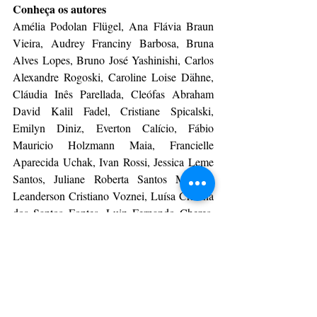
Conheça os autores
Amélia Podolan Flügel, Ana Flávia Braun 
Vieira, Audrey Franciny Barbosa, Bruna 
Alves Lopes, Bruno José Yashinishi, Carlos 
Alexandre Rogoski, Caroline Loise Dähne, 
Cláudia Inês Parellada, Cleófas Abraham 
David Kalil Fadel, Cristiane Spicalski, 
Emilyn Diniz, Everton Calício, Fábio 
Mauricio Holzmann Maia, Francielle 
Aparecida Uchak, Ivan Rossi, Jessica Leme 
Santos, Juliane Roberta Santos Moreira, 
Leanderson Cristiano Voznei, Luísa Cristina 
dos Santos Fontes, Luiz Fernando Cheres, 
Mariana Schulmeister Kuhn, Mariani 
Bandeira Cruz Oliveira, Michelle de Paula 
Pupo, Miguel Archanjo de Freitas Junior, 
Milena Santos Mayer, Osvaldo Carneiro de 
Matos Neto, Plicila de Brito, Rafael Gustavo 
Pomim Lopes, Rafaela de Miranda Melo, 