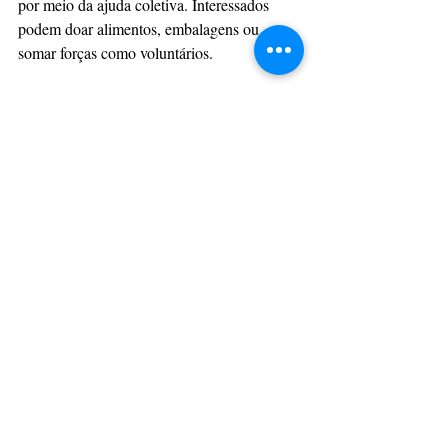
por meio da ajuda coletiva. Interessados 
podem doar alimentos, embalagens ou 
somar forças como voluntários.
Acompanhe e apoie:
Instagram: 
@gueto_em_movimento
Contato: (42) 9989-5227
Gueto em Movimento — Da cultura nasce a 
mudança. Da rua nasce a esperança.
Com informações: Assessoria
Rap
Hip Hop
Solidariedade
Gueto em Movimento
SOLIDARIEDADE
CULTURAÇÃO
PRINCIPAIS