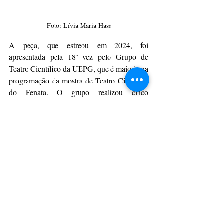
Foto: Lívia Maria Hass
A peça, que estreou em 2024, foi 
apresentada pela 18ª vez pelo Grupo de 
Teatro Científico da UEPG, que é maioria na 
programação da mostra de Teatro Científico 
do Fenata. O grupo realizou cinco 
apresentações na mostra, contando com a 
estreia de “Pingo, uma gotinha rumo ao 
mar”. O espetáculo “Sete Ensaios Depois do 
Fim do Mundo” encerrou a participação da 
equipe no 53º Fenata.
Por Lívia Maria Hass sob supervisão de 
Maria Malucelli
UEPG
Fenata
Grupo de Teatro Científico da Universidade Estadual de Ponta Grossa