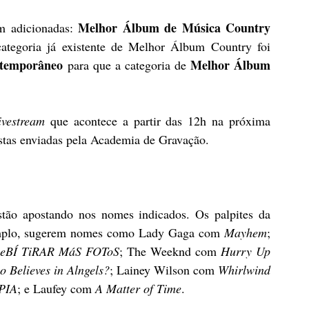
Melhor Álbum de Música Country 
m adicionadas: 
ategoria já existente de Melhor Álbum Country foi 
temporâneo
Melhor Álbum 
 para que a categoria de 
ivestream
 que acontece a partir das 12h na próxima 
ostas enviadas pela Academia de Gravação. 
Alguns dos veículos da mídia americana já estão apostando nos nomes indicados. Os palpites da 
mplo, sugerem nomes como Lady Gaga com 
Mayhem
; 
eBÍ TiRAR MáS FOToS
; The Weeknd com 
Hurry Up 
 Believes in Alngels?
; Lainey Wilson com 
Whirlwind 
PIA
; e Laufey com 
A Matter of Time
. 