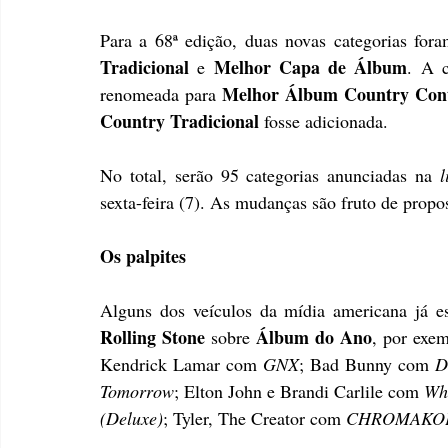
Para a 68ª edição, duas novas categorias fora
Tradicional
Melhor Capa de Álbum
 e 
. A c
Melhor Álbum Country Con
renomeada para 
Country Tradicional
 fosse adicionada. 
No total, serão 95 categorias anunciadas na 
l
sexta-feira (7). As mudanças são fruto de prop
Os palpites
Rolling Stone
Álbum do Ano
 sobre 
, por exe
Kendrick Lamar com 
GNX
; Bad Bunny com 
D
Tomorrow
; Elton John e Brandi Carlile com 
Who
(Deluxe)
; Tyler, The Creator com 
CHROMAKO