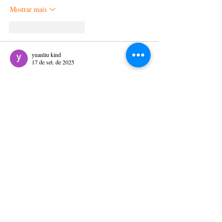
Mostrar mais
Curtir
Responder
yuanliu kind
17 de set. de 2025
Parabéns pelo artigo! A forma como você 
organizou as informações sobre os diferentes 
tipos de jogos de mesa de cassino foi muito 
didática. Passar do Blackjack ao Bacará com 
explicações tão claras ajuda muito a quem quer 
explorar além dos slots. Sua paixão pelo tema é 
evidente e contagiante. Como um jogador que 
aprecia a estratégia dos jogos de mesa, valorizo 
plataformas que oferecem boas variações e um 
ambiente de jogo justo. Recentemente, tive uma 
experiência muito positiva explorando a…
Mostrar mais
Curtir
Responder