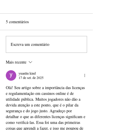
5 comentários
Escreva um comentário
Estão abertas as inscrições
Ponta Grossa ganh
para os editais da Política
voltado à descober
Nacional Aldir Blanc
novos talentos do 
Mais recente
yuanliu kind
17 de set. de 2025
Olá! Seu artigo sobre a importância das licenças 
e regulamentação em cassinos online é de 
utilidade pública. Muitos jogadores não dão a 
devida atenção a este ponto, que é o pilar da 
segurança e do jogo justo. Agradeço por 
detalhar o que as diferentes licenças significam e 
como verificá-las. Essa foi uma das primeiras 
coisas que aprendi a fazer, e isso me poupou de 