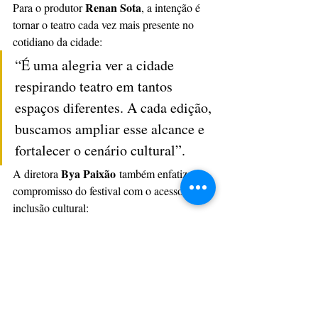
Renan Sota
Para o produtor 
, a intenção é 
tornar o teatro cada vez mais presente no 
cotidiano da cidade: 
“É uma alegria ver a cidade 
respirando teatro em tantos 
espaços diferentes. A cada edição, 
buscamos ampliar esse alcance e 
fortalecer o cenário cultural”.
Bya Paixão
A diretora 
 também enfatiza o 
compromisso do festival com o acesso e 
inclusão cultural: 
“O Festival Prosiá tem como 
proposta oferecer à comunidade 
uma semana dedicada à arte, com 
apresentações gratuitas em locais 
de fácil acesso. A iniciativa busca 