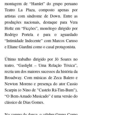
montagem de “Hamlet” do grupo peruano 
Teatro La Plaza, composto apenas por 
artistas com síndrome de Down. Entre as 
produções nacionais, destaque para Vera 
Holtz em “Ficções”, monólogo dirigido por 
Rodrigo Portela e para o aguardado 
“Intimidade Indecente” com Marcos Caruso 
e Eliane Giardini como o casal protagonista.
Último trabalho dirigido por Jô Soares no 
teatro, “Gaslight – Uma Relação Tóxica”, 
recria um dos maiores sucessos da história da 
Broadway. Com músicas de Zeca Balero e 
Newton Moreno e presença do ator Cassio 
Scarpin (o Nino de "Castelo Rá-Tim-Bum"), 
“O Bem-Amado Musicado” é uma versão do 
clássico de Dias Gomes.
No campo da dança, o célebre Grupo Corpo 