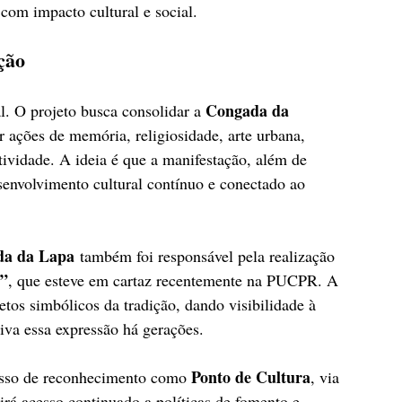
com impacto cultural e social.
ção
Congada da 
l. O projeto busca consolidar a 
ar ações de memória, religiosidade, arte urbana, 
tividade. A ideia é que a manifestação, além de 
senvolvimento cultural contínuo e conectado ao 
da da Lapa
 também foi responsável pela realização 
a”
, que esteve em cartaz recentemente na PUCPR. A 
jetos simbólicos da tradição, dando visibilidade à 
viva essa expressão há gerações.
Ponto de Cultura
esso de reconhecimento como 
, via 
irá acesso continuado a políticas de fomento e 