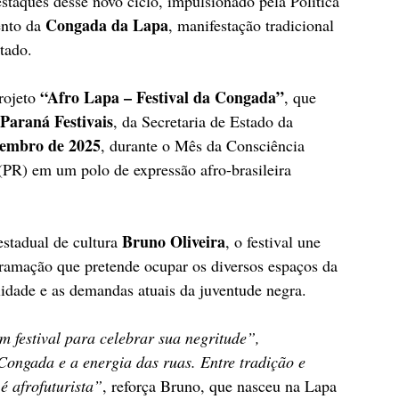
destaques desse novo ciclo, impulsionado pela Política 
Congada da Lapa
nto da 
, manifestação tradicional 
tado.
“Afro Lapa – Festival da Congada”
ojeto 
, que 
Paraná Festivais
, da Secretaria de Estado da 
embro de 2025
, durante o Mês da Consciência 
(PR) em um polo de expressão afro-brasileira 
Bruno Oliveira
estadual de cultura 
, o festival une 
amação que pretende ocupar os diversos espaços da 
idade e as demandas atuais da juventude negra.
 festival para celebrar sua negritude”, 
Congada e a energia das ruas. Entre tradição e 
 afrofuturista”
, reforça Bruno, que nasceu na Lapa 