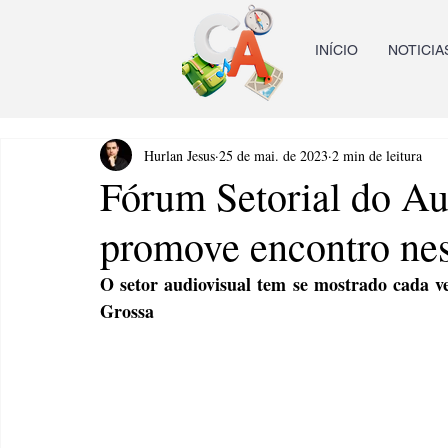
INÍCIO
NOTICIA
Hurlan Jesus
25 de mai. de 2023
2 min de leitura
Fórum Setorial do Au
promove encontro nes
O setor audiovisual tem se mostrado cada ve
Grossa