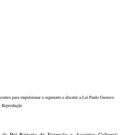
ontro para impulsionar o segmento e discutir a Lei Paulo Gustavo. 
: Reprodução
o da Pró-Reitoria de Extensão e Assuntos Culturais 