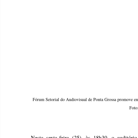
Fórum Setorial do Audiovisual de Ponta Grossa promove enc
Foto
Nesta sexta-feira (25), às 18h30, o auditóri