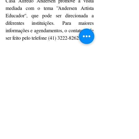
Casa Alfredo Andersen promove a visita 
mediada com o tema ”Andersen Artista 
Educador'', que pode ser direcionada a 
diferentes instituições. Para maiores 
informações e agendamentos, o contato pode 
ser feito pelo telefone (41) 3222-8262.
Serviço:
Museu Casa Alfredo Andersen
Endereço: R. Mateus Leme, 336 Centro – 
Curitiba
Terça a domingo, das 10h às 17 horas
Entrada gratuita
Telefone: (41) 3222-8262
Por AEN
CulturAção
Paraná
Exposição
Curitiba
PARANÁ
PRINCIPAIS