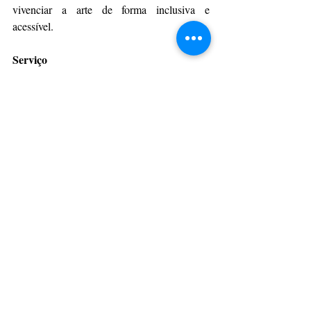
vivenciar a arte de forma inclusiva e 
acessível.
Serviço
Evento:
 Exposição "Muirapitanga"
Data: 
Abertura na próxima segunda-feira, 
29 de maio
Horário:
 19h
Local: 
Museu Campos Gerais
Endereço:
 Rua 
 Eng. Schamber, 686 - 
Centro, Ponta Grossa - PR
CulturAção
Museu
Museu Campos Gerais
Elizabeth Titton
Muirapitanga
PRINCIPAIS
PONTA GROSSA
PARANÁ