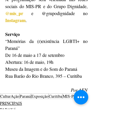
sociais do MIS-PR e do Grupo Dignidade, 
@mis_pr
 e @grupodignidade no 
Instagram
.
Serviço
“Memórias da (r)existência LGBTI+ no 
Paraná”
De 16 de maio a 17 de setembro
Abertura: 16 de maio, 19h
Museu da Imagem e do Som do Paraná
Rua Barão do Rio Branco, 395 – Curitiba
Por AEN
CulturAção
Paraná
Exposição
Curitiba
MIS-PR
PRINCIPAIS
PARANÁ
MUSEU