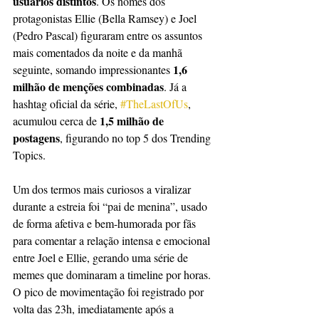
usuários distintos
. Os nomes dos 
protagonistas Ellie (Bella Ramsey) e Joel 
(Pedro Pascal) figuraram entre os assuntos 
mais comentados da noite e da manhã 
1,6 
seguinte, somando impressionantes 
milhão de menções combinadas
. Já a 
hashtag oficial da série, 
#TheLastOfUs
, 
1,5 milhão de 
acumulou cerca de 
postagens
, figurando no top 5 dos Trending 
Topics.
Um dos termos mais curiosos a viralizar 
durante a estreia foi “pai de menina”, usado 
de forma afetiva e bem-humorada por fãs 
para comentar a relação intensa e emocional 
entre Joel e Ellie, gerando uma série de 
memes que dominaram a timeline por horas. 
O pico de movimentação foi registrado por 
volta das 23h, imediatamente após a 