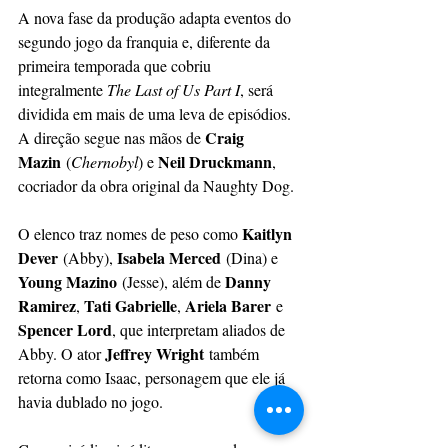
A nova fase da produção adapta eventos do 
segundo jogo da franquia e, diferente da 
primeira temporada que cobriu 
integralmente 
The Last of Us Part I
, será 
dividida em mais de uma leva de episódios. 
Craig 
A direção segue nas mãos de 
Mazin
Neil Druckmann
 (
Chernobyl
) e 
, 
cocriador da obra original da Naughty Dog.
Kaitlyn 
O elenco traz nomes de peso como 
Dever
Isabela Merced
 (Abby), 
 (Dina) e 
Young Mazino
Danny 
 (Jesse), além de 
Ramirez
Tati Gabrielle
Ariela Barer
, 
, 
 e 
Spencer Lord
, que interpretam aliados de 
Jeffrey Wright
Abby. O ator 
 também 
retorna como Isaac, personagem que ele já 
havia dublado no jogo.