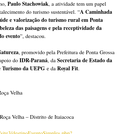
Paulo Stachowiak
mo, 
, a atividade tem um papel 
A Caminhada 
talecimento do turismo sustentável. “
úde e valorização do turismo rural em Ponta 
beleza das paisagens e pela receptividade da 
do evento
”, destacou.
atureza
, promovido pela Prefeitura de Ponta Grossa 
IDR-Paraná
Secretaria de Estado da 
apoio do 
, da 
e Turismo da UEPG
Royal Fit
 e da 
.
Roça Velha
Roça Velha – Distrito de Itaiacoca
site3/destinoEventoSimples.php?