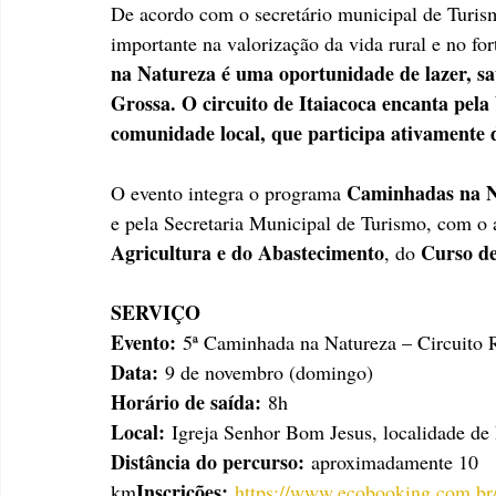
De acordo com o secretário municipal de Turis
importante na valorização da vida rural e no for
na Natureza é uma oportunidade de lazer, sa
Grossa. O circuito de Itaiacoca encanta pela 
comunidade local, que participa ativamente 
Caminhadas na N
O evento integra o programa 
e pela Secretaria Municipal de Turismo, com o 
Agricultura e do Abastecimento
Curso d
, do 
SERVIÇO
Evento:
 5ª Caminhada na Natureza – Circuito 
Data:
 9 de novembro (domingo)
Horário de saída:
 8h
Local:
 Igreja Senhor Bom Jesus, localidade de 
Distância do percurso:
 aproximadamente 10 
Inscrições:
km
https://www.ecobooking.com.br/