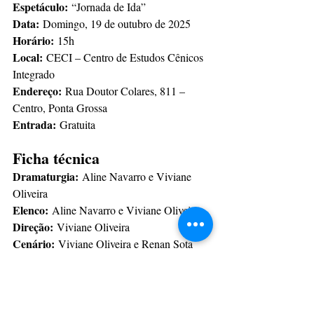
Espetáculo:
 “Jornada de Ida”
Data:
 Domingo, 19 de outubro de 2025
Horário:
 15h
Local:
 CECI – Centro de Estudos Cênicos 
Integrado
Endereço:
 Rua Doutor Colares, 811 – 
Centro, Ponta Grossa
Entrada:
 Gratuita
Ficha técnica
Dramaturgia:
 Aline Navarro e Viviane 
Oliveira
Elenco:
 Aline Navarro e Viviane Oliveira
Direção:
 Viviane Oliveira
Cenário:
 Viviane Oliveira e Renan Sota
Iluminação:
 Renan Sota
Sonoplastia:
 Bya Paixão
Produção executiva:
 Renan Sota e Bya 
Paixão