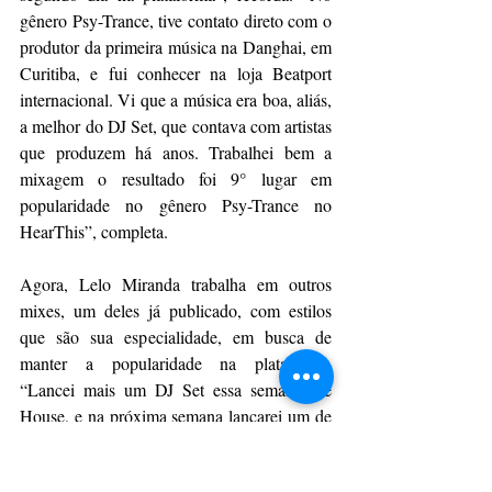
gênero Psy-Trance, tive contato direto com o 
produtor da primeira música na Danghai, em 
Curitiba, e fui conhecer na loja Beatport 
internacional. Vi que a música era boa, aliás, 
a melhor do DJ Set, que contava com artistas 
que produzem há anos. Trabalhei bem a 
mixagem o resultado foi 9° lugar em 
popularidade no gênero Psy-Trance no 
HearThis”, completa.
Agora, Lelo Miranda trabalha em outros 
mixes, um deles já publicado, com estilos 
que são sua especialidade, em busca de 
manter a popularidade na plataforma. 
“Lancei mais um DJ Set essa semana, de 
House, e na próxima semana lançarei um de 
Tech House, que é uma tendência esse ano, 
esperando chegar no top 10 nele, pois passei 