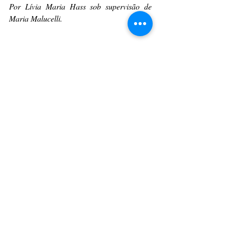
Por Lívia Maria Hass sob supervisão de 
Maria Malucelli.
Teatro
Brasil
CULTURAÇÃO
PRINCIPAIS
TEATRO
Posts recentes
Ver tudo