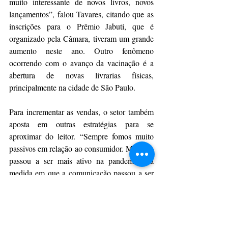
muito interessante de novos livros, novos 
lançamentos”, falou Tavares, citando que as 
inscrições para o Prêmio Jabuti, que é 
organizado pela Câmara, tiveram um grande 
aumento neste ano. Outro fenômeno 
ocorrendo com o avanço da vacinação é a 
abertura de novas livrarias físicas, 
principalmente na cidade de São Paulo.
Para incrementar as vendas, o setor também 
aposta em outras estratégias para se 
aproximar do leitor. “Sempre fomos muito 
passivos em relação ao consumidor. Mas isso 
passou a ser mais ativo na pandemia, na 
medida em que a comunicação passou a ser 
online, todos os departamentos de marketing 
das principais editoras passaram a centrar 
atividades e esforços, em construir uma base 
de relacionamento direto com seus leitores. 